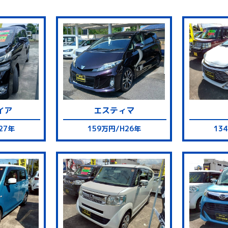
イア
エスティマ
27年
159万円/H26年
13