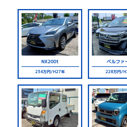
NX200t
ベルファ
234万円/H27年
228万円/H