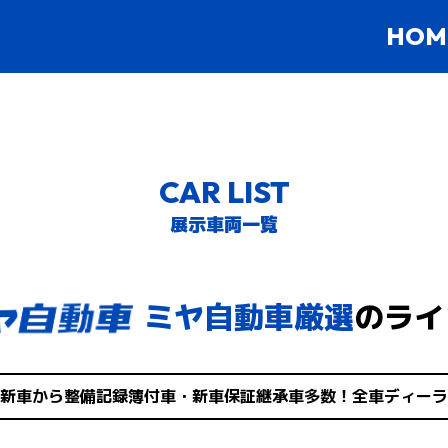
HOM
CAR LIST
展示車両一覧
ミヤ自動車厳選
の
ライ
新車から
整備記録簿付車・新車保証継承車多数！
全車ディーラ